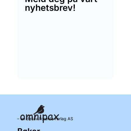
nyhetsbrev!
– en del av Forente Forlag AS