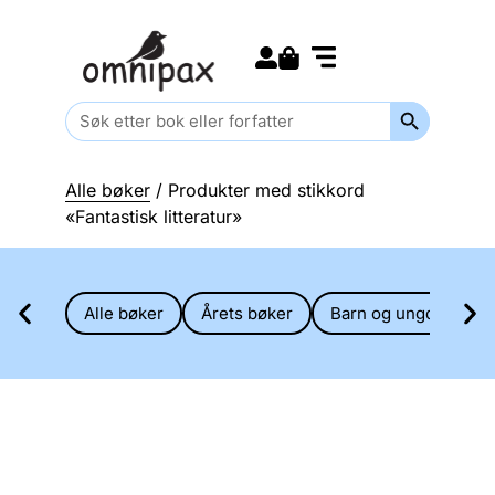
Search for:
Kommende bøker
Barn og ungdom
Search Butt
Search
for:
Alle bøker
/ Produkter med stikkord
«Fantastisk litteratur»
Alle bøker
Årets bøker
Barn og ungdom