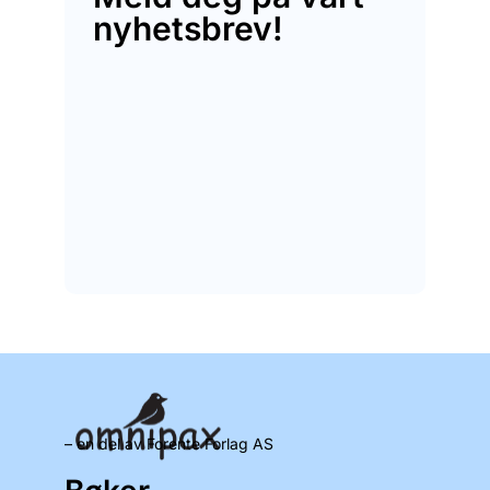
nyhetsbrev!
– en del av Forente Forlag AS