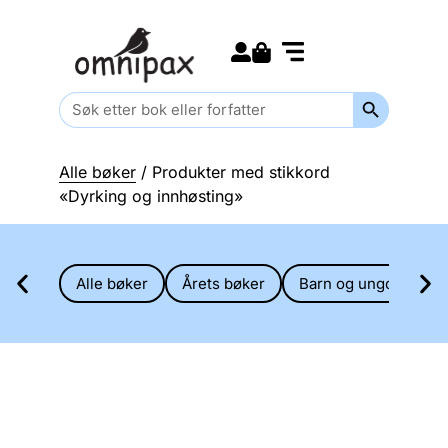
Search for:
Kommende bøker
Barn og ungdom
Search Butt
Search
for:
Alle bøker
/ Produkter med stikkord
«Dyrking og innhøsting»
Alle bøker
Årets bøker
Barn og ungdom