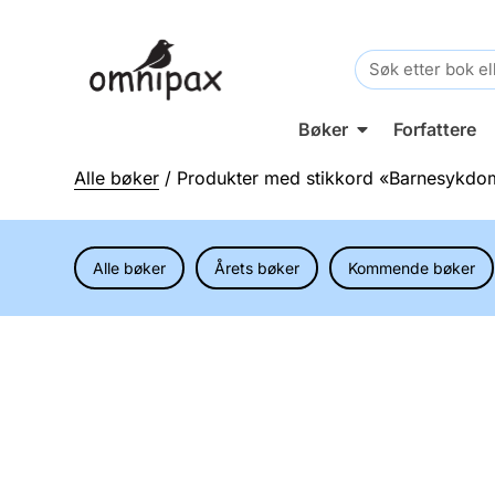
Search
for:
Bøker
Forfattere
Alle bøker
/ Produkter med stikkord «Barnesykd
Alle bøker
Årets bøker
Kommende bøker