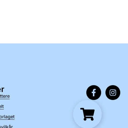
r
ttere
lt
orlaget
vilkår