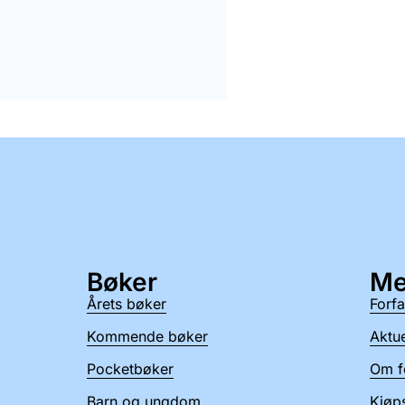
Bøker
Me
Årets bøker
Forfa
Kommende bøker
Aktue
Pocketbøker
Om f
Barn og ungdom
Kjøps