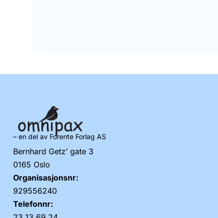
– en del av Forente Forlag AS
Bernhard Getz’ gate 3
0165 Oslo
Organisasjonsnr:
929556240
Telefonnr:
23 13 69 24