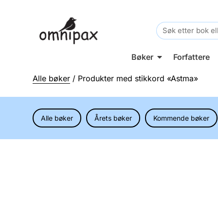
Search
for:
Bøker
Forfattere
Alle bøker
/ Produkter med stikkord «Astma»
Alle bøker
Årets bøker
Kommende bøker