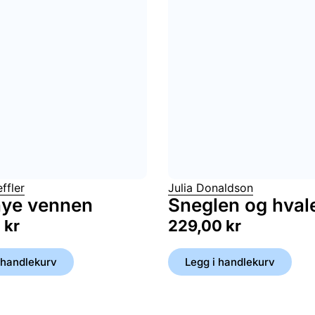
ffler
Julia Donaldson
nye vennen
Sneglen og hval
0
kr
229,00
kr
 handlekurv
Legg i handlekurv