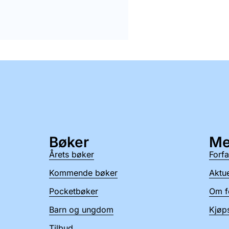
Bøker
Me
Årets bøker
Forfa
Kommende bøker
Aktue
Pocketbøker
Om f
Barn og ungdom
Kjøps
Tilbud