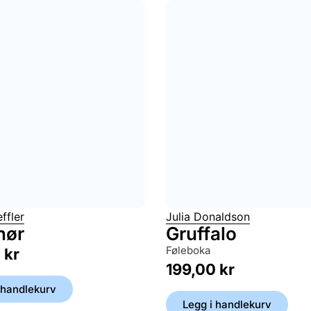
ffler
Julia Donaldson
nør
Gruffalo
føleboka
0
kr
199,00
kr
 handlekurv
Legg i handlekurv