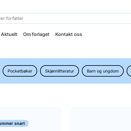
Aktuelt
Om forlaget
Kontakt oss
Pocketbøker
Skjønnlitteratur
Barn og ungdom
ommer snart