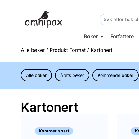
Search
for:
Bøker
Forfattere
Alle bøker
/ Produkt Format / Kartonert
Alle bøker
Årets bøker
Kommende bøker
Kartonert
Kommer snart
K