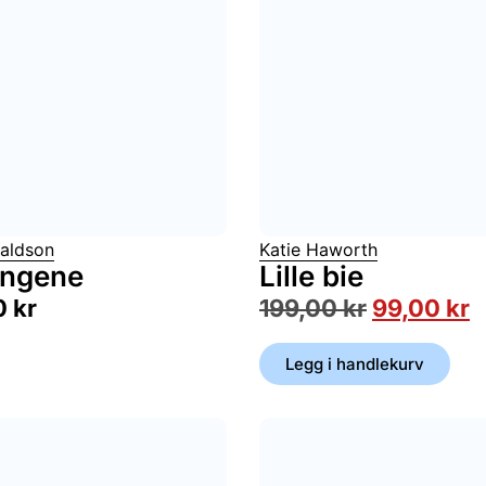
naldson
Katie Haworth
ingene
Lille bie
0
kr
199,00
kr
99,00
kr
Legg i handlekurv