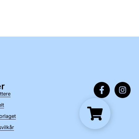
r
ttere
lt
orlaget
vilkår