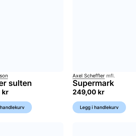
sson
Axel Scheffler
mfl.
er sulten
Supermark
0
kr
249,00
kr
 handlekurv
Legg i handlekurv