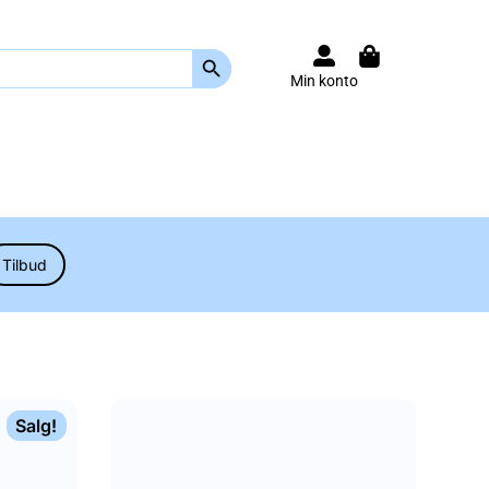
Search Button
Min konto
Tilbud
Salg!